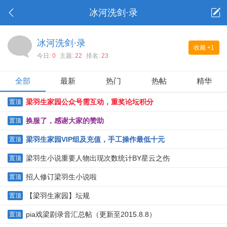
冰河洗剑·录
冰河洗剑·录
收藏
+1
今日:
0
主题:
22
排名:
23
全部
最新
热门
热帖
精华
梁羽生家园公众号需互动，重奖论坛积分
置顶
换服了，感谢大家的赞助
置顶
梁羽生家园VIP组及充值，手工操作最低十元
置顶
梁羽生小说重要人物出现次数统计BY星云之伤
置顶
招人修订梁羽生小说啦
置顶
【梁羽生家园】坛规
置顶
pia戏梁剧录音汇总帖（更新至2015.8.8）
置顶