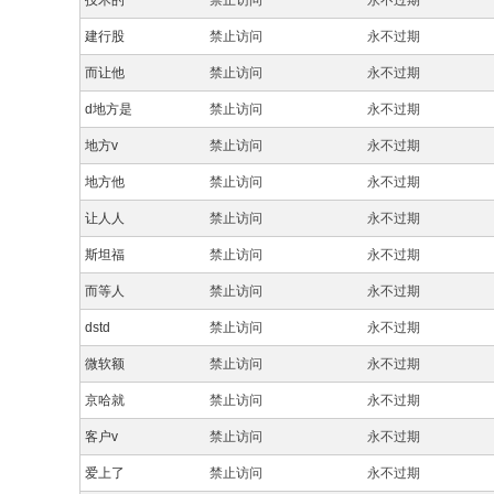
技术的
禁止访问
永不过期
建行股
禁止访问
永不过期
而让他
禁止访问
永不过期
d地方是
禁止访问
永不过期
地方v
禁止访问
永不过期
地方他
禁止访问
永不过期
让人人
禁止访问
永不过期
斯坦福
禁止访问
永不过期
而等人
禁止访问
永不过期
dstd
禁止访问
永不过期
微软额
禁止访问
永不过期
京哈就
禁止访问
永不过期
客户v
禁止访问
永不过期
爱上了
禁止访问
永不过期