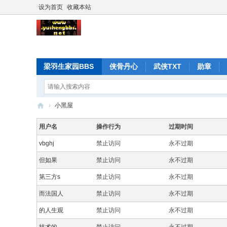
设为首页
收藏本站
梁羽生家园BBS
侠骨丹心
武侠TXT
勋章
›
小黑屋
梁
用户名
操作行为
过期时间
羽
vbghj
禁止访问
永不过期
生
但如果
禁止访问
永不过期
家
第三方s
禁止访问
永不过期
园
而法国人
禁止访问
永不过期
的人生观
禁止访问
永不过期