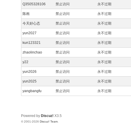
Q3505328106
禁止访问
永不过期
陈画
禁止访问
永不过期
今天好心态
禁止访问
永不过期
yun2027
禁止访问
永不过期
kun123321
禁止访问
永不过期
zhaolinchao
禁止访问
永不过期
y22
禁止访问
永不过期
yun2026
禁止访问
永不过期
yun2025
禁止访问
永不过期
yangbangfu
禁止访问
永不过期
Powered by
Discuz!
X3.5
© 2001-2026
Discuz! Team
.