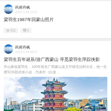
药师丹枫
2025-3-28 12:57
梁羽生1987年回蒙山照片
211
1
药师丹枫
2024-4-18 08:57
梁羽生百年诞辰/游广西蒙山 寻觅梁羽生萍踪侠影
开山鼻祖梁羽生，100年前在广西蒙山县文圩镇屯治村出生，他一生
撰写35部武侠小说，代表作《白发 ...