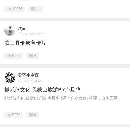
10065
11
沈画
2016-12-9 20:27
蒙山县形象宣传片
5860
4
梁羽生家园
2018-2-7 14:45
抓武侠文化 促蒙山旅游BY卢旦华
抓武侠文化 促蒙山旅游 卢旦华 (研讨会发言稿) 摘要：山川秀丽、
...
5578
0