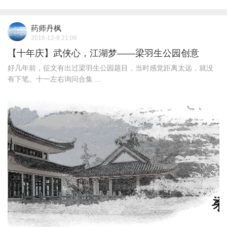
药师丹枫
2016-12-9 21:06
【十年庆】武侠心，江湖梦——梁羽生公园创意
好几年前，征文有出过梁羽生公园题目，当时感觉距离太远，就没
有下笔。十一左右询问合集 ...