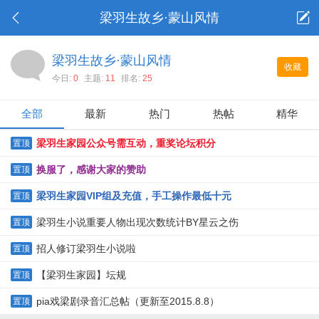
梁羽生故乡·蒙山风情
梁羽生故乡·蒙山风情
收藏
今日:
0
主题:
11
排名:
25
全部
最新
热门
热帖
精华
梁羽生家园公众号需互动，重奖论坛积分
置顶
换服了，感谢大家的赞助
置顶
梁羽生家园VIP组及充值，手工操作最低十元
置顶
梁羽生小说重要人物出现次数统计BY星云之伤
置顶
招人修订梁羽生小说啦
置顶
【梁羽生家园】坛规
置顶
pia戏梁剧录音汇总帖（更新至2015.8.8）
置顶