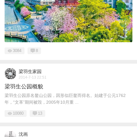
3084
8
梁羽生家园
2014-7-13 22:51
梁羽生公园概貌
梁羽生公园原名鳌山公园，因形似巨鳌而得名。始建于公元1762
年，“文革”期间被毁，2005年10月重 ...
10080
13
沈画