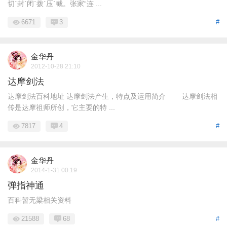
切`封`闭`拨`压`截。张家“连 ...
6671
3
#
金华丹
2012-10-28 21:10
达摩剑法
达摩剑法百科地址 达摩剑法产生，特点及运用简介 达摩剑法相
传是达摩祖师所创，它主要的特 ...
7817
4
#
金华丹
2014-1-31 00:19
弹指神通
百科暂无梁相关资料
21588
68
#