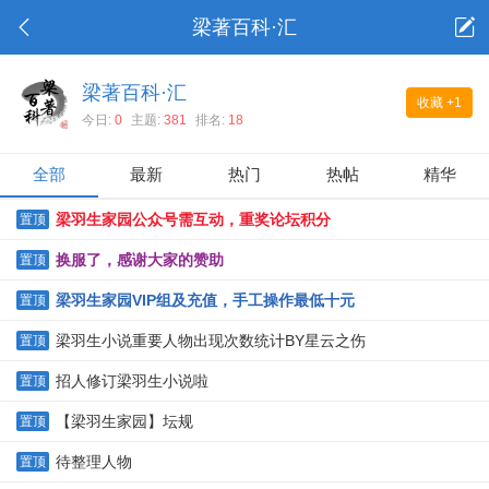
梁著百科·汇
梁著百科·汇
收藏
+1
今日:
0
主题:
381
排名:
18
全部
最新
热门
热帖
精华
梁羽生家园公众号需互动，重奖论坛积分
置顶
换服了，感谢大家的赞助
置顶
梁羽生家园VIP组及充值，手工操作最低十元
置顶
梁羽生小说重要人物出现次数统计BY星云之伤
置顶
招人修订梁羽生小说啦
置顶
【梁羽生家园】坛规
置顶
待整理人物
置顶