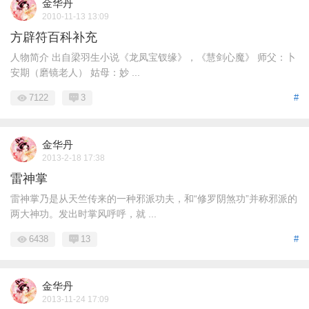
金华丹
2010-11-13 13:09
方辟符百科补充
人物简介 出自梁羽生小说《龙凤宝钗缘》，《慧剑心魔》 师父：卜
安期（磨镜老人） 姑母：妙 ...
7122
3
#
金华丹
2013-2-18 17:38
雷神掌
雷神掌乃是从天竺传来的一种邪派功夫，和“修罗阴煞功”并称邪派的
两大神功。发出时掌风呼呼，就 ...
6438
13
#
金华丹
2013-11-24 17:09