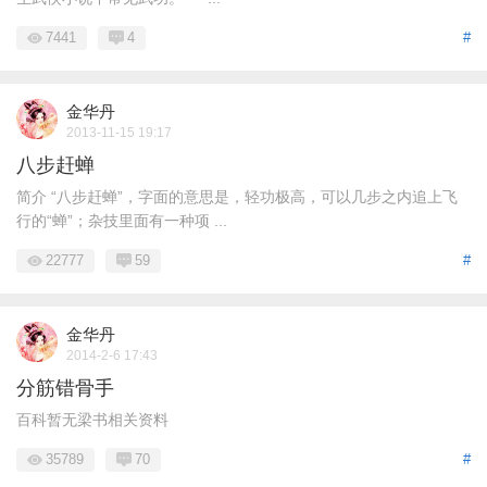
7441
4
#
金华丹
2013-11-15 19:17
八步赶蝉
简介 “八步赶蝉”，字面的意思是，轻功极高，可以几步之内追上飞
行的“蝉”；杂技里面有一种项 ...
22777
59
#
金华丹
2014-2-6 17:43
分筋错骨手
百科暂无梁书相关资料
35789
70
#