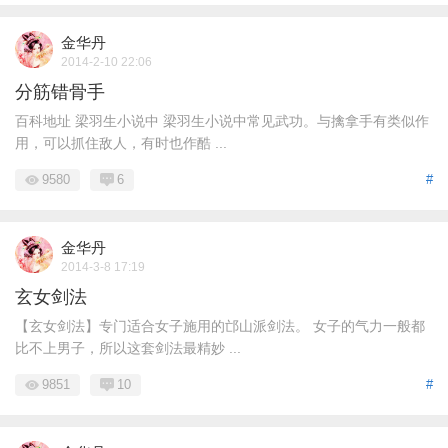
金华丹
2014-2-10 22:06
分筋错骨手
百科地址 梁羽生小说中 梁羽生小说中常见武功。与擒拿手有类似作
用，可以抓住敌人，有时也作酷 ...
9580
6
#
金华丹
2014-3-8 17:19
玄女剑法
【玄女剑法】专门适合女子施用的邙山派剑法。 女子的气力一般都
比不上男子，所以这套剑法最精妙 ...
9851
10
#