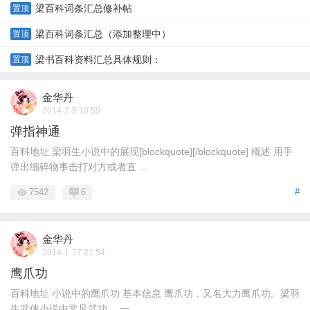
梁百科词条汇总修补帖
置顶
梁百科词条汇总（添加整理中）
置顶
梁书百科资料汇总具体规则：
置顶
金华丹
2014-2-5 19:59
弹指神通
百科地址 梁羽生小说中的展现[blockquote][/blockquote] 概述 用手
弹出细碎物事击打对方或者直 ...
7542
6
#
金华丹
2014-1-27 21:54
鹰爪功
百科地址 小说中的鹰爪功 基本信息 鹰爪功，又名大力鹰爪功。梁羽
生武侠小说中常见武功。 一 ...