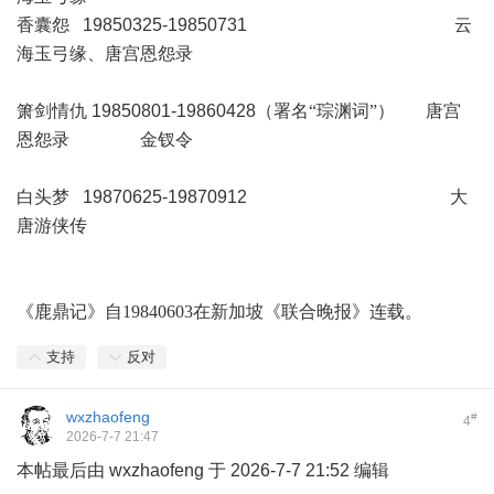
香囊怨 19850325-19850731
云
海玉弓缘、唐宫恩怨录
箫剑情仇 19850801-19860428
（署名“琮渊词”） 唐宫
恩怨录 金钗令
白头梦 19870625-19870912
大
唐游侠传
《鹿鼎记》自
19840603
在新加坡《联合晚报》连载。
支持
反对
wxzhaofeng
#
4
2026-7-7 21:47
本帖最后由 wxzhaofeng 于 2026-7-7 21:52 编辑