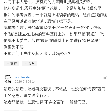
西门丁本人恐怕并没有真的去东南亚搜集相关资料。
他的所谓“比梁羽生好”两个论据，一个是新加坡《联合早
报》的读者调查，一个就是上述读者的电话。这两点我们现
在已经可以很清楚地说，恐怕证据不足。
就笔者而言，当然希望武侠小说“一代更比一代强”，但这
个“强”是建立在扎实的资料基础上的。如果只是“孤证”，恐
怕就不太妥当。若在“孤证”的基础上还要进行“春秋笔削”，
则更为不妥。
不知西门丁先生及其读者，以为然否？
支持
反对
wxzhaofeng
#
10
2026-7-8 08:14
最后的最后，笔者再次强调，不笔战，也没任何想“踩”西门
丁的意思。请勿过度解读。
笔者只是就一些恐怕算“不实之言”作一解析而已。