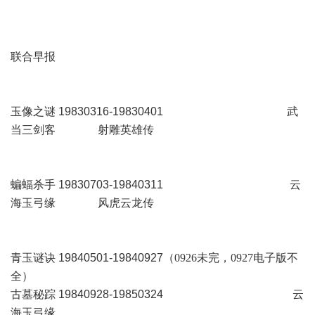
联合早报
玉像之谜 19830316-19830401
武
当三剑客 射雕英雄传
蝙蝠杀手 19830703-19840311
云
海玉弓缘 风虎云龙传
青玉谜诀 19840501-19840927
（
0926
未完，
0927
电子版不
全）
古墓秘踪 19840928-19850324
云
海玉弓缘