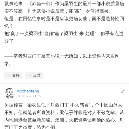
就事论事，《武当一剑》作为梁羽生的最后一部小说质量确
实不算高，作为武侠小说后辈，能“赢”一次值得高兴。
但是，在回忆往事时是不是应该更确切些，而不是选择性回
忆？
把“赢了一次梁羽生”当作“赢了梁羽生”来“处理”，似乎有点过
分了。
——笔者对西门丁及其小说一无所知，以上资料均来自网
络。
支持
反对
wxzhaofeng
#
6
2026-7-7 21:59
另据传言，梁羽生似乎对西门丁“不太感冒”，个中因由外人
不知。但就笔者所查资料，梁似乎并非是对人不敬之辈。从
内地到港台甚至新加坡、澳洲，大把资料证明他的热心。对
西门丁之态度，恐为个例。