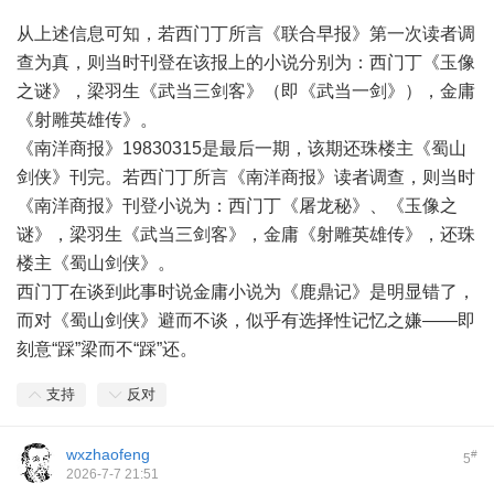
从上述信息可知，若西门丁所言《联合早报》第一次读者调
查为真，则当时刊登在该报上的小说分别为：西门丁《玉像
之谜》，梁羽生《武当三剑客》（即《武当一剑》），金庸
《射雕英雄传》。
《南洋商报》19830315是最后一期，该期还珠楼主《蜀山
剑侠》刊完。若西门丁所言《南洋商报》读者调查，则当时
《南洋商报》刊登小说为：西门丁《屠龙秘》、《玉像之
谜》，梁羽生《武当三剑客》，金庸《射雕英雄传》，还珠
楼主《蜀山剑侠》。
西门丁在谈到此事时说金庸小说为《鹿鼎记》是明显错了，
而对《蜀山剑侠》避而不谈，似乎有选择性记忆之嫌——即
刻意“踩”梁而不“踩”还。
支持
反对
wxzhaofeng
#
5
2026-7-7 21:51