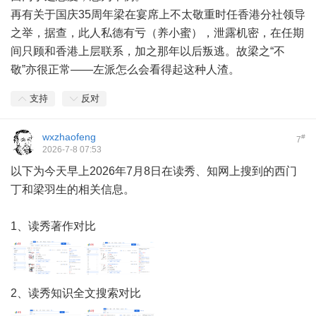
再有关于国庆35周年梁在宴席上不太敬重时任香港分社领导
之举，据查，此人私德有亏（养小蜜），泄露机密，在任期
间只顾和香港上层联系，加之那年以后叛逃。故梁之“不
敬”亦很正常——左派怎么会看得起这种人渣。
支持
反对
wxzhaofeng
#
7
2026-7-8 07:53
以下为今天早上2026年7月8日在读秀、知网上搜到的西门
丁和梁羽生的相关信息。
1、读秀著作对比
2、读秀知识全文搜索对比