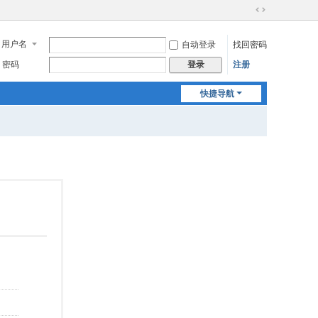
切
换
用户名
自动登录
找回密码
到
宽
密码
注册
登录
版
快捷导航