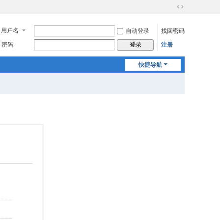
切
换
用户名
自动登录
找回密码
到
宽
密码
注册
登录
版
快捷导航