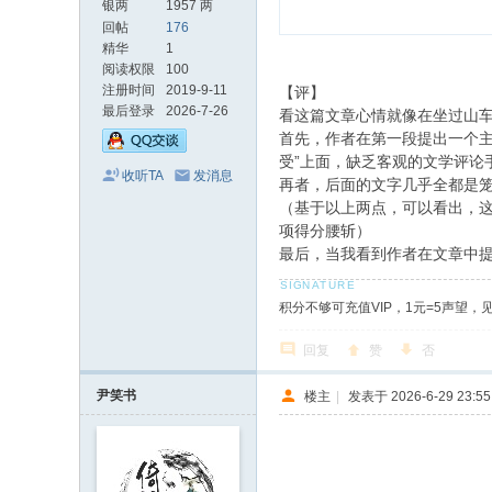
银两
1957 两
回帖
176
精华
1
阅读权限
100
注册时间
2019-9-11
【评】
最后登录
2026-7-26
看这篇文章心情就像在坐过山
首先，作者在第一段提出一个主
受”上面，缺乏客观的文学评论
收听TA
发消息
再者，后面的文字几乎全都是
（基于以上两点，可以看出，这
项得分腰斩）
最后，当我看到作者在文章中提
积分不够可充值VIP，1元=5声望，
回复
赞
否
尹笑书
楼主
|
发表于 2026-6-29 23:55