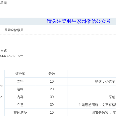
见置顶
请关注梁羽生家园微信公众号
|
显示全部楼层
作方式
d-64699-1-1.html
评分项
分数
文字
10
畅达，少错字
作
结构
20
ad-
内容
30
原创
立意
30
主题思想明确，文章有格
整体感受
10
调节分数项，与