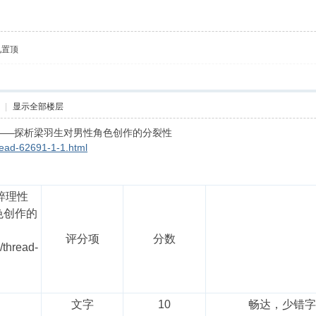
见置顶
|
显示全部楼层
——探析梁羽生对男性角色创作的分裂性
read-62691-1-1.html
粹理性
色创作的
评分项
分数
/thread-
文字
10
畅达，少错字