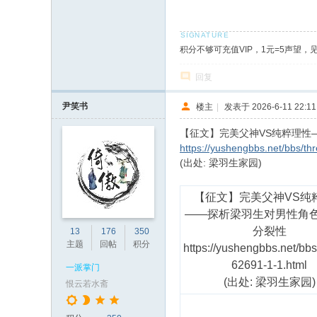
积分不够可充值VIP，1元=5声望，
回复
尹笑书
楼主
|
发表于 2026-6-11 22:11
【征文】完美父神VS纯粹理性
https://yushengbbs.net/bbs/th
(出处: 梁羽生家园)
【征文】完美父神
VS纯
——探析梁羽生对男性角
分裂性
13
176
350
主题
回帖
积分
https://yushengbbs.net/bbs
62691-1-1.html
一派掌门
(出处: 梁羽生家园)
恨云若水斋