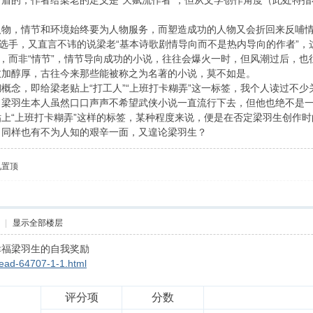
盾的，作者给梁老的定义是“天赋流作者”，但从文学创作角度（此处特
人物，情节和环境始终要为人物服务，而塑造成功的人物又会折回来反哺
”选手，又直言不讳的说梁老“基本诗歌剧情导向而不是热内导向的作者”，
”，而非“情节”，情节导向成功的小说，往往会爆火一时，但风潮过后，
愈加醇厚，古往今来那些能被称之为名著的小说，莫不如是。
概念，即给梁老贴上“打工人”“上班打卡糊弄”这一标签，我个人读过不
梁羽生本人虽然口口声声不希望武侠小说一直流行下去，但他也绝不是一
上“上班打卡糊弄”这样的标签，某种程度来说，便是在否定梁羽生创作时
，同样也有不为人知的艰辛一面，又遑论梁羽生？
见置顶
|
显示全部楼层
幸福梁羽生的自我奖励
read-64707-1-1.html
评分项
分数