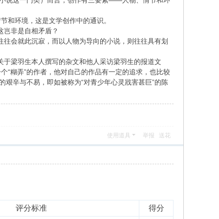
指小说这一门类）而言，创作有三要素——人物、情节和环
情节和环境，这是文学创作中的通识。
这岂非是自相矛盾？
也往往会就此沉寂，而以人物为导向的小说，则往往具有划
少关于梁羽生本人撰写的杂文和他人采访梁羽生的报道文
个“糊弄”的作者，他对自己的作品有一定的追求，也比较
的艰辛与不易，即如被称为“对青少年心灵戕害甚巨”的陈
使用道具
举报
送花
评分标准
得分