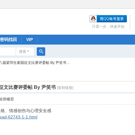
只需一步，快速开始
密码找回
VIP
搜索
搜
八届梁羽生家园征文比赛评委帖 By 尹笑书 ...
索
文比赛评委帖 By 尹笑书
[复制链接]
全部楼层
人格、情感创伤与心理安全感
read-62743-1-1.html