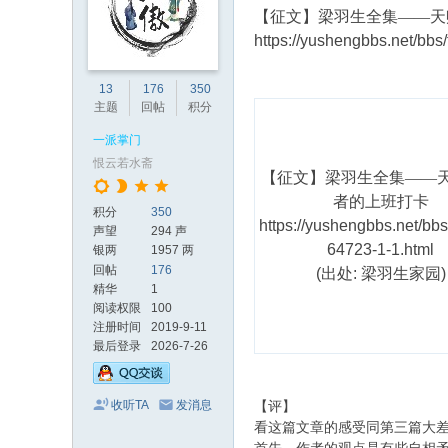
【征文】梁羽生全集
——天
https://yushengbbs.net/bbs
13
176
350
主题
回帖
积分
一派掌门
恨云若水斋
【征文】梁羽生全集
——
者的上班打卡
积分
350
https://yushengbbs.net/bbs
声望
294 声
64723-1-1.html
银两
1957 两
回帖
176
(出处: 梁羽生家园)
精华
1
阅读权限
100
注册时间
2019-9-11
最后登录
2026-7-26
收听TA
发消息
【评】
看这篇文章的感受同第三篇大差