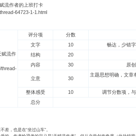
赋流作者的上班打卡
/thread-64723-1-1.html
评分项
分数
文字
10
畅达，少错字
天赋流作
结构
20
内容
30
原创
/thread-
主题思想明确，文章
立意
30
整体感受
10
调节分数项，与
总分
不差，也是在“坐过山车”。