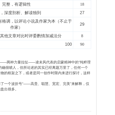
完整，有逻辑性
18
，深度剖析、解读独到
27
有格调，以评论小说及作家为本（不止于
29
作家）
其他文章对比时评委酌情加减法分
8
100
90
——两种力量拉扯——凌未风代表的启蒙精神中的“纯粹理
上去的确很唬人，但所论述的其实已经离题万里了，任何一个
人物的框架之下，或者是同一创作时限内来进行探讨，这样
了一个波折号“——高贵、聪慧、宽宏、完美”来解释，仅
能盘出很多。