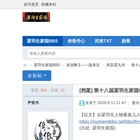
设为首页
收藏本站
梁羽生家园BBS
侠骨丹心
武侠TXT
勋章
»
梁羽生家园BBS
›
游龙断玉——版务区
›
风雷震九州
›
第十
梁
发新帖
羽
[档案]
第十八届梁羽生家园征
查看:
388
|
回复:
10
生
家
尹笑书
发表于 2026-6-11 21:47
|
显示
园
【征文】从梁羽生人物看孤儿
https://yushengbbs.net/bbs/th
(出处: 梁羽生家园)