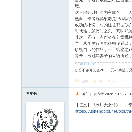
首先，作者的观点是有些自相矛
境。
这三部分以什么为主呢？——
然而，作者既说梁老是“天赋流
成功的小说，写的往往都是“人
时代性，虽历时之久，其味却
其次，还有一点作者在刻意模糊
字，从字里行间能很明显看出，
珍视自己的作品，一旦给梁老贴
青云，透过其妻子的采访描述
积分不够可充值VIP，1元=5声望，
回复
赞
否
尹笑书
楼主
|
发表于 2026-7-18 22:34
【征文】《冰川天女传》——
https://yushengbbs.net/bbs/th