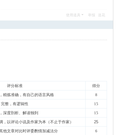
使用道具
举报
送花
评分标准
得分
，精炼准确，有自己的语言风格
8
完整，有逻辑性
15
，深度剖析、解读独到
15
调，以评论小说及作家为本（不止于作家）
25
其他文章对比时评委酌情加减法分
6