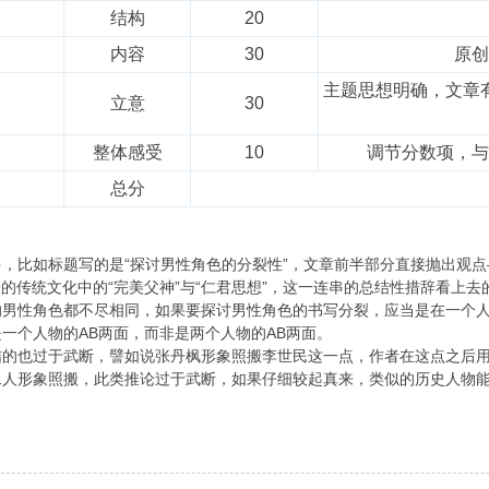
结构
20
内容
30
原创
主题思想明确，文章
立意
30
整体感受
10
调节分数项，与
总分
，比如标题写的是“探讨男性角色的分裂性”，文章前半部分直接抛出观点
枫代表的传统文化中的“完美父神”与“仁君思想”，这一连串的总结性措辞看
的男性角色都不尽相同，如果要探讨男性角色的书写分裂，应当是在一个
一个人物的AB两面，而非是两个人物的AB两面。
的也过于武断，譬如说张丹枫形象照搬李世民这一点，作者在这点之后用
二人形象照搬，此类推论过于武断，如果仔细较起真来，类似的历史人物