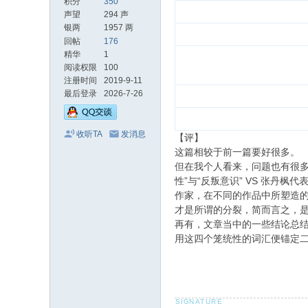
积分
350
声望
294 声
银两
1957 两
回帖
176
精华
1
阅读权限
100
注册时间
2019-9-11
最后登录
2026-7-26
收听TA
发消息
【评】
这篇相较于前一篇要好很多。
但在我个人看来，问题也有很多
性”与“反叛意识” VS 张丹
作家，在不同的作品中所塑造
才是所谓的分裂，简而言之，是
再有，文章当中的一些结论总结
用这四个笼统性的词汇便锚定