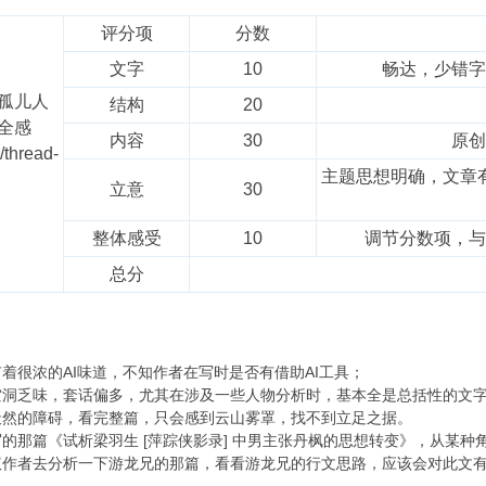
评分项
分数
文字
10
畅达，少错字
孤儿人
结构
20
全感
内容
30
原创
/thread-
主题思想明确，文章
立意
30
整体感受
10
调节分数项，与
总分
着很浓的AI味道，不知作者在写时是否有借助AI工具；
空洞乏味，套话偏多，尤其在涉及一些人物分析时，基本全是总括性的文
天然的障碍，看完整篇，只会感到云山雾罩，找不到立足之据。
的那篇《试析梁羽生 [萍踪侠影录] 中男主张丹枫的思想转变》，从某
议作者去分析一下游龙兄的那篇，看看游龙兄的行文思路，应该会对此文