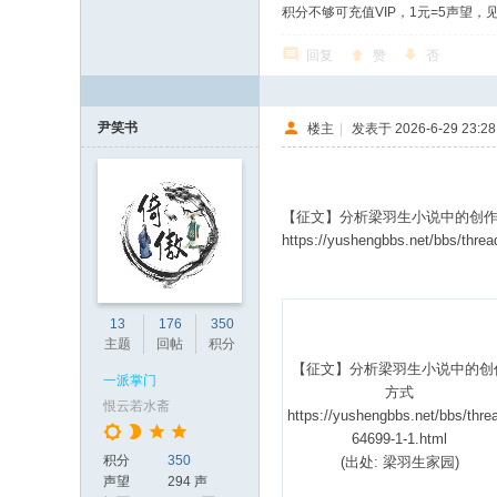
积分不够可充值VIP，1元=5声望，
回复
赞
否
尹笑书
楼主
|
发表于 2026-6-29 23:28
【征文】分析梁羽生小说中的创
https://yushengbbs.net/bbs/threa
13
176
350
主题
回帖
积分
【征文】分析梁羽生小说中的创
一派掌门
方式
恨云若水斋
https://yushengbbs.net/bbs/thre
64699-1-1.html
积分
350
(出处: 梁羽生家园)
声望
294 声