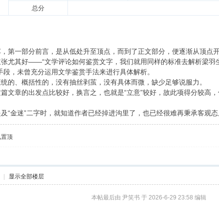
总分
车，第一部分前言，是从低处升至顶点，而到了正文部分，便逐渐从顶点
张尤其好——“文学评论如何鉴赏文字，我们就用同样的标准去解析梁羽生
手段，未曾充分运用文学鉴赏手法来进行具体解析。
笼统的、概括性的，没有抽丝剥茧，没有具体而微，缺少足够说服力。
篇文章的出发点比较好，换言之，也就是“立意”较好，故此项得分较高，但
及“金迷”二字时，就知道作者已经掉进沟里了，也已经很难再秉承客观态
见置顶
|
显示全部楼层
本帖最后由 尹笑书 于 2026-6-29 23:58 编辑