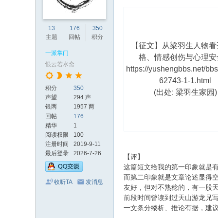
13
176
350
主题
回帖
积分
【征文】从梁羽生人物看
一派掌门
格、情感创伤与心理安
恨云若水斋
https://yushengbbs.net/bbs
62743-1-1.html
积分
350
(出处: 梁羽生家园)
声望
294 声
银两
1957 两
回帖
176
精华
1
阅读权限
100
注册时间
2019-9-11
最后登录
2026-7-26
【评】
这篇短文给我的第一印象就是有
而第二印象就是文章论述显得
收听TA
发消息
友好，但对不熟稔的，有一股
前段时间曾读到过天山游龙兄写
一文条分缕析、推论有据，建