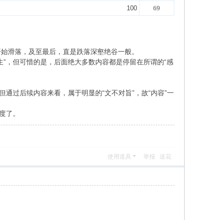
100
69
开始滑落，及至最后，直是跌落深壑绝谷一般。
”，但可惜的是，后面绝大多数内容都是停留在所谓的“感
通过后续内容来看，属于明显的“文不对旨”，故“内容”一
度了。
使用道具
举报
送花