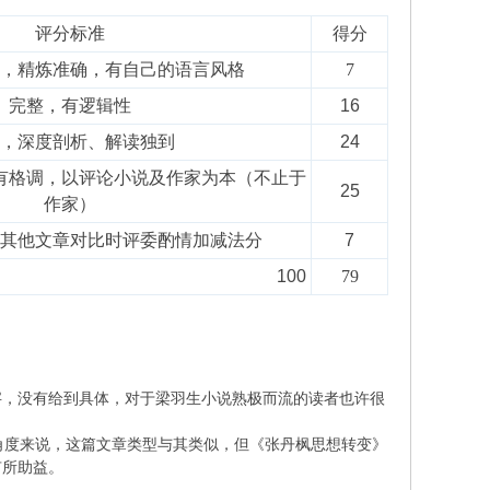
评分标准
得分
，精炼准确，有自己的语言风格
7
完整，有逻辑性
16
，深度剖析、解读独到
24
有格调，以评论小说及作家为本（不止于
25
作家）
其他文章对比时评委酌情加减法分
7
100
79
字，没有给到具体，对于梁羽生小说熟极而流的读者也许很
种角度来说，这篇文章类型与其类似，但《张丹枫思想转变》
有所助益。