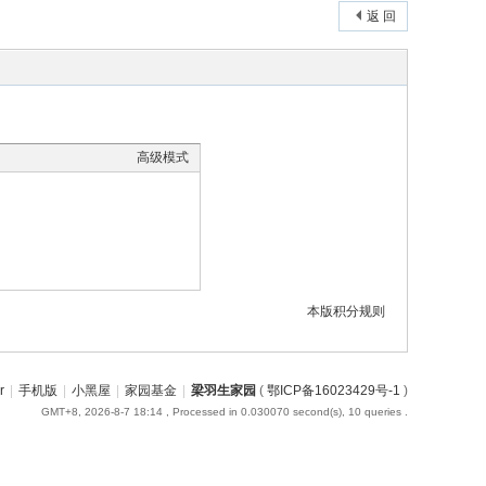
返 回
高级模式
本版积分规则
r
|
手机版
|
小黑屋
|
家园基金
|
梁羽生家园
(
鄂ICP备16023429号-1
)
GMT+8, 2026-8-7 18:14
, Processed in 0.030070 second(s), 10 queries .