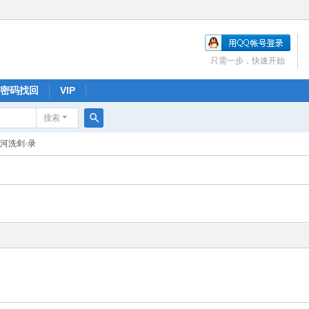
只需一步，快速开始
密码找回
VIP
搜索
搜
河洗剑·录
索