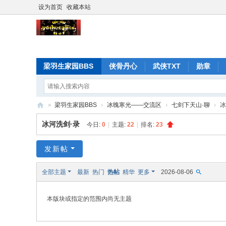
设为首页
收藏本站
梁羽生家园BBS
侠骨丹心
武侠TXT
勋章
»
梁羽生家园BBS
›
冰魄寒光——交流区
›
七剑下天山·聊
›
冰
梁
冰河洗剑·录
今日:
0
|
主题:
22
|
排名:
23
羽
生
发新帖
家
全部主题
最新
热门
热帖
精华
更多
2026-08-06
园
本版块或指定的范围内尚无主题