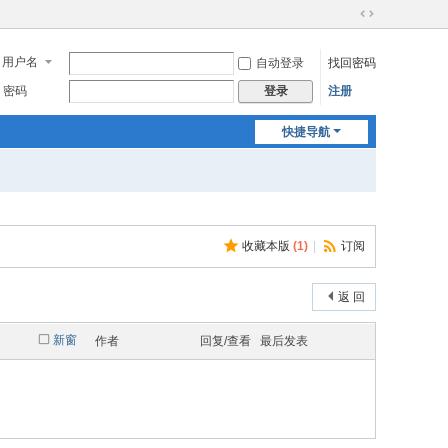
切
换
用户名
自动登录
找回密码
到
宽
密码
注册
登录
版
快捷导航
收藏本版
(
1
)
|
订阅
返 回
新窗
作者
回复/查看
最后发表