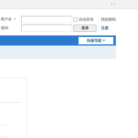
切
换
用户名
自动登录
找回密码
到
宽
密码
注册
登录
版
快捷导航